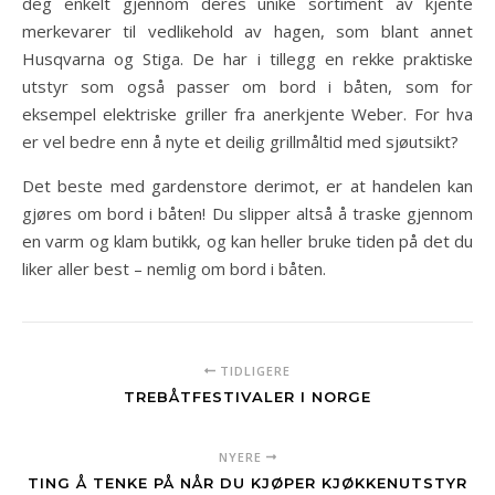
deg enkelt gjennom deres unike sortiment av kjente
merkevarer til vedlikehold av hagen, som blant annet
Husqvarna og Stiga. De har i tillegg en rekke praktiske
utstyr som også passer om bord i båten, som for
eksempel elektriske griller fra anerkjente Weber. For hva
er vel bedre enn å nyte et deilig grillmåltid med sjøutsikt?
Det beste med gardenstore derimot, er at handelen kan
gjøres om bord i båten! Du slipper altså å traske gjennom
en varm og klam butikk, og kan heller bruke tiden på det du
liker aller best – nemlig om bord i båten.
TIDLIGERE
TREBÅTFESTIVALER I NORGE
NYERE
TING Å TENKE PÅ NÅR DU KJØPER KJØKKENUTSTYR