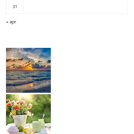
31
« apr