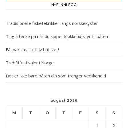
NYE INNLEGG
Tradisjonelle fisketeknikker langs norskekysten
Ting å tenke på når du kjøper kjøkkenutstyr til båten
Få maksimalt ut av båtlivet!
Trebåtfestivaler i Norge
Det er ikke bare båten din som trenger vedlikehold
august 2026
M
T
O
T
F
S
S
1
2