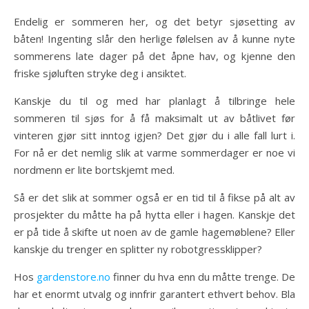
Endelig er sommeren her, og det betyr sjøsetting av
båten! Ingenting slår den herlige følelsen av å kunne nyte
sommerens late dager på det åpne hav, og kjenne den
friske sjøluften stryke deg i ansiktet.
Kanskje du til og med har planlagt å tilbringe hele
sommeren til sjøs for å få maksimalt ut av båtlivet før
vinteren gjør sitt inntog igjen? Det gjør du i alle fall lurt i.
For nå er det nemlig slik at varme sommerdager er noe vi
nordmenn er lite bortskjemt med.
Så er det slik at sommer også er en tid til å fikse på alt av
prosjekter du måtte ha på hytta eller i hagen. Kanskje det
er på tide å skifte ut noen av de gamle hagemøblene? Eller
kanskje du trenger en splitter ny robotgressklipper?
Hos
gardenstore.no
finner du hva enn du måtte trenge. De
har et enormt utvalg og innfrir garantert ethvert behov. Bla