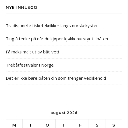
NYE INNLEGG
Tradisjonelle fisketeknikker langs norskekysten
Ting å tenke på når du kjøper kjøkkenutstyr til båten
Få maksimalt ut av båtlivet!
Trebåtfestivaler i Norge
Det er ikke bare båten din som trenger vedlikehold
august 2026
M
T
O
T
F
S
S